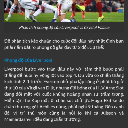
Phân tích phong độ của Liverpool vs Crystal Palace
Để phân tích kèo chuẩn cho cuộc đối đầu này nhất định bạn
phải nắm bắt rõ phong độ gần đây từ 2 đội. Cụ thể:
Phong độ của Liverpool
Liverpool bước vào trận đấu này với tâm thế buộc phải
thắng để nuôi hy vọng lọt vào top 4. Dù vừa có chiến thắng
kịch tính 2-1 trước Everton nhờ pha lập công ở phút bù giờ
thứ 10 của Virgil van Dijk, nhưng đội bóng của HLV Arne Slot
đang đối mặt với cuộc khủng hoảng nhân sự trầm trọng.
Hiện tại The Kop mất đi chân sút chủ lực Hugo Ekitike do
chấn thương gót Achilles nặng, phải nghỉ 9 tháng. Bên cạnh
đó, vị trí thủ môn cũng là nỗi lo khi cả Alisson và
Mamardashvili đều đang chấn thương.