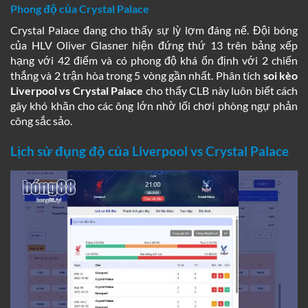
Phong độ của Crystal Palace
Crystal Palace đang cho thấy sự lỳ lợm đáng nể. Đội bóng
của HLV Oliver Glasner hiện đứng thứ 13 trên bảng xếp
hạng với 42 điểm và có phong độ khá ổn định với 2 chiến
thắng và 2 trận hòa trong 5 vòng gần nhất. Phân tích
soi kèo
Liverpool vs Crystal Palace
cho thấy CLB này luôn biết cách
gây khó khăn cho các ông lớn nhờ lối chơi phòng ngự phản
công sắc sảo.
Lịch sử đụng độ của Liverpool vs Crystal Palace