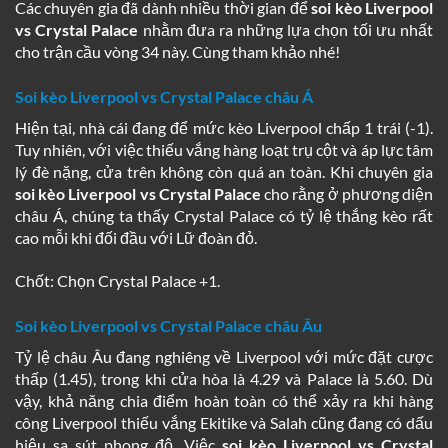
Các chuyên gia đã dành nhiều thời gian để
soi kèo Liverpool
vs Crystal Palace
nhằm đưa ra những lựa chọn tối ưu nhất
cho trận cầu vòng 34 này. Cùng tham khảo nhé!
Soi kèo Liverpool vs Crystal Palace châu Á
Hiện tại, nhà cái đang để mức kèo Liverpool chấp 1 trái (-1).
Tuy nhiên, với việc thiếu vắng hàng loạt trụ cột và áp lực tâm
lý đè nặng, cửa trên không còn quá an toàn. Khi chuyên gia
soi kèo Liverpool vs Crystal Palace
cho rằng ở phương diện
châu Á, chúng ta thấy Crystal Palace có tỷ lệ thắng kèo rất
cao mỗi khi đối đầu với Lữ đoàn đỏ.
Chốt: Chọn Crystal Palace +1.
Soi kèo Liverpool vs Crystal Palace châu Âu
Tỷ lệ châu Âu đang nghiêng về Liverpool với mức đặt cược
thấp (1.45), trong khi cửa hòa là 4.29 và Palace là 5.60. Dù
vậy, khả năng chia điểm hoàn toàn có thể xảy ra khi hàng
công Liverpool thiếu vắng Ekitike và Salah cũng đang có dấu
hiệu sa sút phong độ. Việc
soi kèo Liverpool vs Crystal