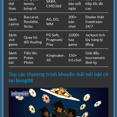
SABA,
thể
tennis,
kèo mỗi
tiếp tốc độ
CMD368
thao
bóng rổ
ngày
cao
Baccarat,
200+
Dealer thật
Sảnh
AG, DG,
Roulette,
bàn
livestream
casino
WM
Sicbo
chơi
24/7
Sảnh
PG Soft,
3.000+
Jackpot tích
Quay hũ
slot
Pragmatic
tựa
lũy hàng tỷ
đổi thưởng
game
Play
game
đồng
Sảnh
Tiến lên,
Giải đấu
Kingmaker,
150+
game
Poker,
tournament
Jili
trò chơi
bài
Phỏm
định kỳ
Top các chương trình khuyến mãi nổi bật có
tại Bong88