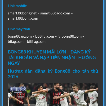
Link mobile
smart.88bong.net – smart.88cado.com –
smart.88bong.com
Link máy tính
bong88ag.com – b88 fyi.com – fyibong88.com –
b8ag.com – b88 ag.com
BONG88 KHUYẾN MÃI LỚN – ĐĂNG KÝ
TÀI KHOẢN VÀ NẠP TIỀN NHẬN THƯỞNG
NGAY
Hướng dẫn đăng ký Bong88 cho tân thủ
2026