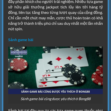
đầy phấn khích cho người trải nghiệm.
Nhiều tựa game
sở hữu giải thưởng jackpot tích lũy lên tới hàng tỷ
đồng, liên tục tăng theo từng lượt quay của cộng đồng.
Chỉ cần một chút may mắn, cược thủ hoàn toàn có khả
năng trở thành triệu phú chỉ sau duy nhất một lần nhấn
nút spin.
Sảnh game bài
Sảnh game bài cũng được yêu thích ở Bong88
Sảnh bài tại đây quy tụ các tựa game quen thuộc như