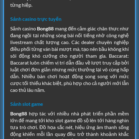
từng hiệp.
Sảnh casino trực tuyến
Sảnh casino
Bong88
mang đến cảm giác chân thực như
đang ngồi tại những sòng bài nổi tiếng nhờ công nghệ
livestream chất lượng cao. Các dealer chuyên nghiệp
điều phối từng ván bài mượt mà, tạo nên bầu không khí
sôi động khó cưỡng cho người tham gia. Baccarat:
Baccarat luôn chiếm vị trí dẫn đầu về lượt truy cập bởi
luật chơi đơn giản nhưng mức thưởng lại vô cùng hấp
dẫn. Nhiều bàn chơi hoạt động song song với mức
cược tối thiểu khác biệt, phù hợp cho cả người mới lẫn
cao thủ lâu năm.
Sảnh slot game
Bong88
hợp tác với nhiều nhà phát triển phần mềm
lớn để mang tới kho slot game đồ sộ lên tới hàng nghìn
tựa trò chơi. Đồ họa sắc nét, hiệu ứng âm thanh sống
động khiến mỗi lần quay đều trở thành khoảnh khắc