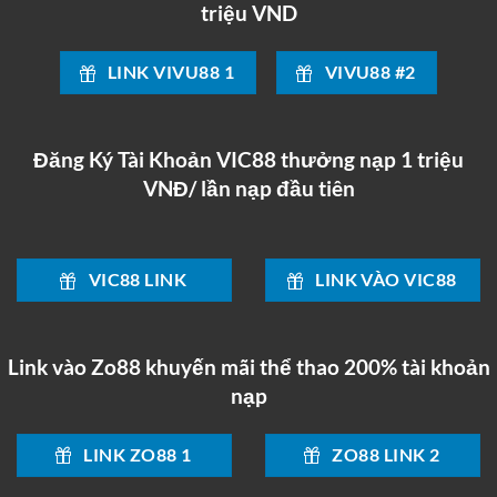
triệu VND
LINK VIVU88 1
VIVU88 #2
Đăng Ký Tài Khoản VIC88 thưởng nạp 1 triệu
VNĐ/ lần nạp đầu tiên
VIC88 LINK
LINK VÀO VIC88
Link vào Zo88 khuyến mãi thể thao 200% tài khoản
nạp
LINK ZO88 1
ZO88 LINK 2