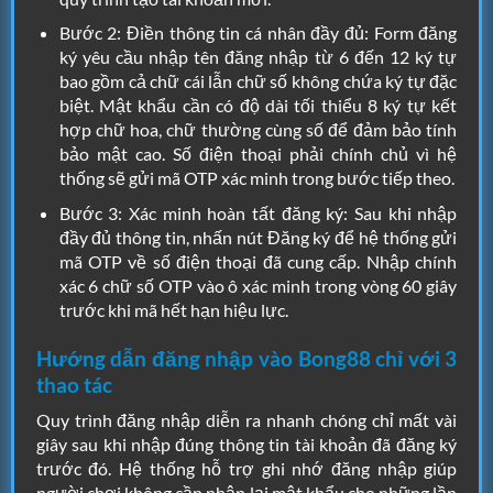
Bước 2: Điền thông tin cá nhân đầy đủ: Form đăng
ký yêu cầu nhập tên đăng nhập từ 6 đến 12 ký tự
bao gồm cả chữ cái lẫn chữ số không chứa ký tự đặc
biệt. Mật khẩu cần có độ dài tối thiểu 8 ký tự kết
hợp chữ hoa, chữ thường cùng số để đảm bảo tính
bảo mật cao. Số điện thoại phải chính chủ vì hệ
thống sẽ gửi mã OTP xác minh trong bước tiếp theo.
Bước 3: Xác minh hoàn tất đăng ký: Sau khi nhập
đầy đủ thông tin, nhấn nút Đăng ký để hệ thống gửi
mã OTP về số điện thoại đã cung cấp. Nhập chính
xác 6 chữ số OTP vào ô xác minh trong vòng 60 giây
trước khi mã hết hạn hiệu lực.
Hướng dẫn đăng nhập vào Bong88 chỉ với 3
thao tác
Quy trình đăng nhập diễn ra nhanh chóng chỉ mất vài
giây sau khi nhập đúng thông tin tài khoản đã đăng ký
trước đó. Hệ thống hỗ trợ ghi nhớ đăng nhập giúp
người chơi không cần nhập lại mật khẩu cho những lần