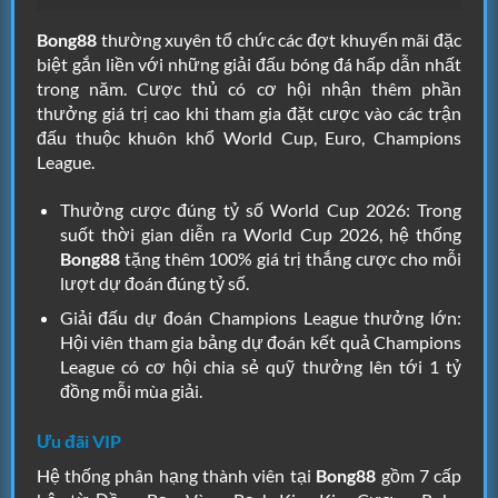
Bong88
thường xuyên tổ chức các đợt khuyến mãi đặc
biệt gắn liền với những giải đấu bóng đá hấp dẫn nhất
trong năm. Cược thủ có cơ hội nhận thêm phần
thưởng giá trị cao khi tham gia đặt cược vào các trận
đấu thuộc khuôn khổ World Cup, Euro, Champions
League.
Thưởng cược đúng tỷ số World Cup 2026: Trong
suốt thời gian diễn ra World Cup 2026, hệ thống
Bong88
tặng thêm 100% giá trị thắng cược cho mỗi
lượt dự đoán đúng tỷ số.
Giải đấu dự đoán Champions League thưởng lớn:
Hội viên tham gia bảng dự đoán kết quả Champions
League có cơ hội chia sẻ quỹ thưởng lên tới 1 tỷ
đồng mỗi mùa giải.
Ưu đãi VIP
Hệ thống phân hạng thành viên tại
Bong88
gồm 7 cấp