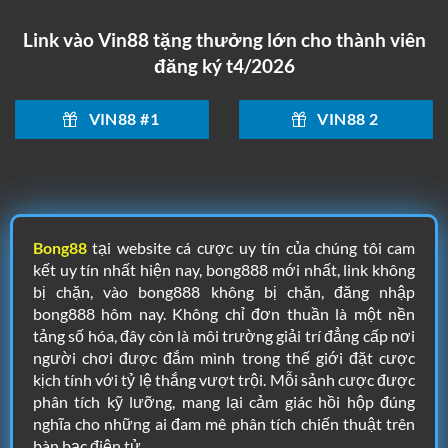
Link vào Vin88 tặng thưởng lớn cho thành viên
đăng ký t4/2026
VIN88 #1
VIN88 2
Bong88
tại website cá cược uy tín của chúng tôi cam
kết uy tín nhất hiện nay, bong888 mới nhất, link không
bị chặn, vào bong888 không bị chặn, đăng nhập
bong888 hôm nay. Không chỉ đơn thuần là một nền
tảng số hóa, đây còn là môi trường giải trí đẳng cấp nơi
người chơi được đắm mình trong thế giới đặt cược
kịch tính với tỷ lệ thắng vượt trội. Mỗi sảnh cược được
phân tích kỹ lưỡng, mang lại cảm giác hồi hộp đúng
nghĩa cho những ai đam mê phân tích chiến thuật trên
bàn bạc điện tử.