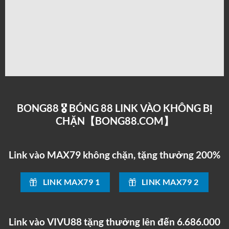
BONG88 🎖️ BÓNG 88 LINK VÀO KHÔNG BỊ
CHẶN【BONG88.COM】
Link vào MAX79 không chặn, tặng thưởng 200%
LINK MAX79 1
LINK MAX79 2
Link vào VIVU88 tặng thưởng lên đến 6.686.000