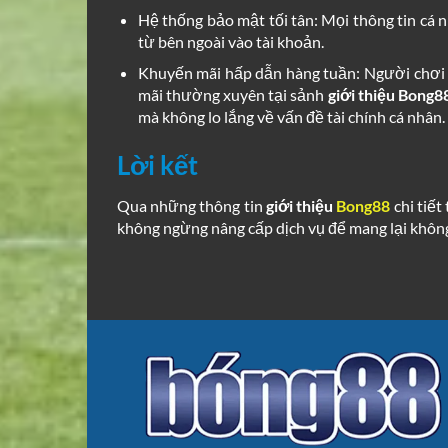
Hệ thống bảo mật tối tân: Mọi thông tin cá 
từ bên ngoài vào tài khoản.
Khuyến mãi hấp dẫn hàng tuần: Người chơi s
mãi thường xuyên tại sảnh
giới thiệu Bong8
mà không lo lắng về vấn đề tài chính cá nhân.
Lời kết
Qua những thông tin
giới thiệu
Bong88
chi tiết
không ngừng nâng cấp dịch vụ để mang lại không g