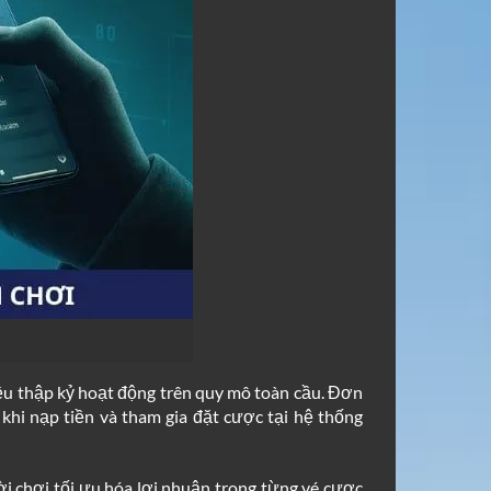
iều thập kỷ hoạt động trên quy mô toàn cầu. Đơn
khi nạp tiền và tham gia đặt cược tại hệ thống
ời chơi tối ưu hóa lợi nhuận trong từng vé cược