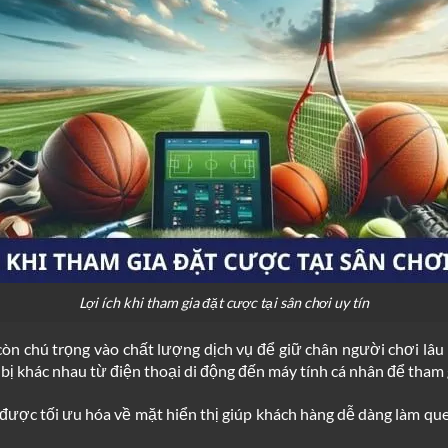
Lợi ích khi tham gia đặt cược tại sân chơi uy tín
chú trọng vào chất lượng dịch vụ để giữ chân người chơi lâu dà
 bị khác nhau từ điện thoại di động đến máy tính cá nhân để tham
được tối ưu hóa về mặt hiển thị giúp khách hàng dễ dàng làm quen