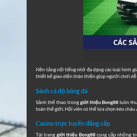
Nền tảng nổi tiếng nhờ đa dạng các loại hình g
thiết kế giao diện thân thiện giúp người chơi d
Sảnh cá độ bóng đá
Sảnh thể thao trong
giới thiệu Bong88
luôn th
toàn thế giới. Hội viên có thể lựa chọn kèo châu 
Casino trực tuyến đẳng cấp
Tại trang
giới thiệu Bong88
cung cấp những trò