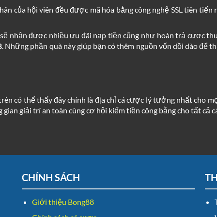
nhân của hội viên đều được mã hóa bằng công nghệ SSL tiên tiến
ẽ nhận được nhiều ưu đãi nạp tiền cũng như hoàn trả cược thua
8
. Những phần quà này giúp bạn có thêm nguồn vốn dồi dào để t
 trên có thể thấy đây chính là địa chỉ cá cược lý tưởng nhất cho m
ian giải trí an toàn cùng cơ hội kiếm tiền công bằng cho tất cả cá
CHÍNH SÁCH
TH
Giới thiệu Bong88