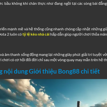
 bầu không khí chân thực như đang ngồi tại các sòng bài đẳng cấ
triển mạnh mẽ và hệ thống cũng nhanh chóng cập nhật những giả
ota 2 luôn có
tỷ lệ kèo nhà cái
hấp dẫn giúp người chơi thỏa mãn
à âm thanh sống động mang lại những giây phút giải trí tuyệt vời
ời chơi có cơ hội đổi đời chỉ sau một vòng quay may mắn trên hệ 
 nội dung Giới thiệu Bong88 chi tiết