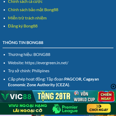
Chính sách cá cược
Chính sách bảo mật Bong88
Miễn trừ trách nhiệm
Đăng ký Bong88
THÔNG TIN BONG88
Thương hiệu: BONG88
Website: https://evergreen.in.net/
Trụ sở chính: Philipines
Cấp phép hoạt động: Tập đoạn
PAGCOR, Cagayan
Economic Zone Authority (CEZA)
.
Địa chỉ: 129 Âu Cơ, Tân Bình, Hồ Chí Minh, Việt Nam
Email:
bong88fyiuytin@gmail.com
Phone: 0978985780