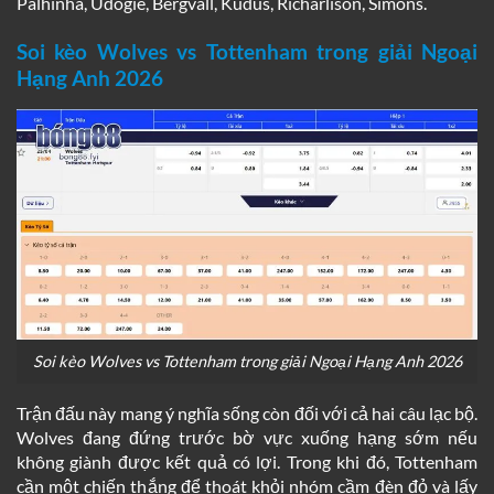
Palhinha, Udogie, Bergvall, Kudus, Richarlison, Simons.
Soi kèo Wolves vs Tottenham trong giải Ngoại
Hạng Anh 2026
Soi kèo Wolves vs Tottenham trong giải Ngoại Hạng Anh 2026
Trận đấu này mang ý nghĩa sống còn đối với cả hai câu lạc bộ.
Wolves đang đứng trước bờ vực xuống hạng sớm nếu
không giành được kết quả có lợi. Trong khi đó, Tottenham
cần một chiến thắng để thoát khỏi nhóm cầm đèn đỏ và lấy