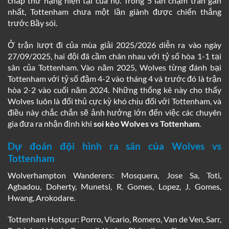
chấp thứ hạng hiện tại của họ. Trong 5 lần chạm trán gần
nhất, Tottenham chưa một lần giành được chiến thắng
trước Bầy sói.
Ở trận lượt đi của mùa giải 2025/2026 diễn ra vào ngày
27/09/2025, hai đội đã cầm chân nhau với tỷ số hòa 1-1 tại
sân của Tottenham. Vào năm 2025, Wolves từng đánh bại
Tottenham với tỷ số đậm 4-2 vào tháng 4 và trước đó là trận
hòa 2-2 vào cuối năm 2024. Những thống kê này cho thấy
Wolves luôn là đối thủ cực kỳ khó chịu đối với Tottenham, và
điều này chắc chắn sẽ ảnh hưởng lớn đến việc các chuyên
gia đưa ra nhận định khi
soi kèo Wolves vs Tottenham
.
Dự đoán đội hình ra sân của Wolves vs
Tottenham
Wolverhampton Wanderers: Mosquera, Jose Sa, Toti,
Agbadou, Doherty, Munetsi, R. Gomes, Lopez, J. Gomes,
Hwang, Arokodare.
Tottenham Hotspur: Porro, Vicario, Romero, Van de Ven, Sarr,