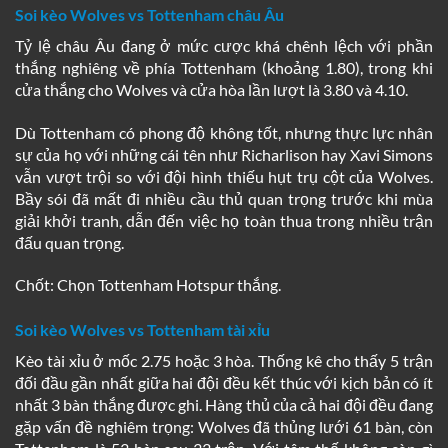
Soi kèo Wolves vs Tottenham châu Âu
Tỷ lệ châu Âu đang ở mức cược khá chênh lệch với phần
thắng nghiêng về phía Tottenham (khoảng 1.80), trong khi
cửa thắng cho Wolves và cửa hòa lần lượt là 3.80 và 4.10.
Dù Tottenham có phong độ không tốt, nhưng thực lực nhân
sự của họ với những cái tên như Richarlison hay Xavi Simons
vẫn vượt trội so với đội hình thiếu hụt trụ cột của Wolves.
Bầy sói đã mất đi nhiều cầu thủ quan trọng trước khi mùa
giải khởi tranh, dẫn đến việc họ toàn thua trong nhiều trận
đấu quan trọng.
Chốt: Chọn Tottenham Hotspur thắng.
Soi kèo Wolves vs Tottenham tài xỉu
Kèo tài xỉu ở mốc 2.75 hoặc 3 hòa. Thống kê cho thấy 5 trận
đối đầu gần nhất giữa hai đội đều kết thúc với kịch bản có ít
nhất 3 bàn thắng được ghi. Hàng thủ của cả hai đội đều đang
gặp vấn đề nghiêm trọng: Wolves đã thủng lưới 61 bàn, còn