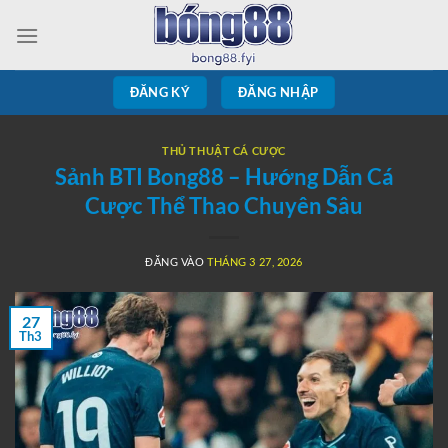
Bỏ
qua
nội
dung
ĐĂNG KÝ
ĐĂNG NHẬP
THỦ THUẬT CÁ CƯỢC
Sảnh BTI Bong88 – Hướng Dẫn Cá
Cược Thể Thao Chuyên Sâu
ĐĂNG VÀO
THÁNG 3 27, 2026
27
Th3