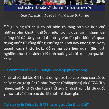
Giải đáp thắc mắc về sảnh thể thao BTI uy tín
Để giúp người chơi có cái nhìn rõ ràng hơn và hạn chế
những băn khoăn thường gặp trong quá trình tham gia,
chúng tôi đã tổng hợp lại những vấn đề phổ biến và quan
trọng nhất từ cộng đồng. Những câu hỏi này không chỉ xoay
quanh cách thức hoạt động mà còn liên quan đến trải
nghiệm thực tế, cách xử lý tình huống và tối ưu hiệu quả khi
chơi.
Cá cược tại sảnh BTI Bong88 có hợp pháp không?
Nhà cái và đối tác BTI hoạt động dưới sự cấp phép của các tổ
chức cá cược quốc tế như Pagcor (Philippines) và CEZA. Tuy
nhiên, người chơi cần tuân thủ quy định pháp luật tại quốc
gia sở tại và đảm bảo đủ 18 tuổi khi tham gia.
Tại sao tỷ lệ Odds tại BTI thường xuyên thay đổi?