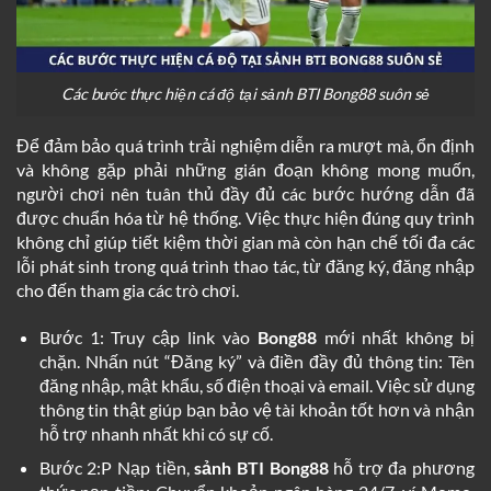
Các bước thực hiện cá độ tại sảnh BTI Bong88 suôn sẻ
Để đảm bảo quá trình trải nghiệm diễn ra mượt mà, ổn định
và không gặp phải những gián đoạn không mong muốn,
người chơi nên tuân thủ đầy đủ các bước hướng dẫn đã
được chuẩn hóa từ hệ thống. Việc thực hiện đúng quy trình
không chỉ giúp tiết kiệm thời gian mà còn hạn chế tối đa các
lỗi phát sinh trong quá trình thao tác, từ đăng ký, đăng nhập
cho đến tham gia các trò chơi.
Bước 1: Truy cập link vào
Bong88
mới nhất không bị
chặn. Nhấn nút “Đăng ký” và điền đầy đủ thông tin: Tên
đăng nhập, mật khẩu, số điện thoại và email. Việc sử dụng
thông tin thật giúp bạn bảo vệ tài khoản tốt hơn và nhận
hỗ trợ nhanh nhất khi có sự cố.
Bước 2:P Nạp tiền,
sảnh BTI Bong88
hỗ trợ đa phương