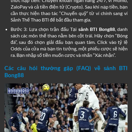
thức nạp tiền: Chuyển khoản ngân hàng 24/7, ví Momo,
ZaloPay và cả tiền điện tử (Crypto). Sau khi nạp tiền, bạn
cần thực hiện thao tác “Chuyển quỹ” từ ví chính sang ví
Sảnh Thể Thao BTI để bắt đầu tham gia.
Bước 3: Lựa chọn trận đấu Tại
sảnh BTI Bong88
, danh
sách các môn thể thao nằm bên cột trái. Hãy chọn “Bóng
đá”, sau đó chọn giải đấu bạn quan tâm. Click vào tỷ lệ
Odds của cửa mà bạn tin tưởng, một phiếu cược sẽ hiện
ra. Bạn nhập số tiền muốn cược và nhấn “Xác nhận”.
Các câu hỏi thường gặp (FAQ) về sảnh BTI
Bong88