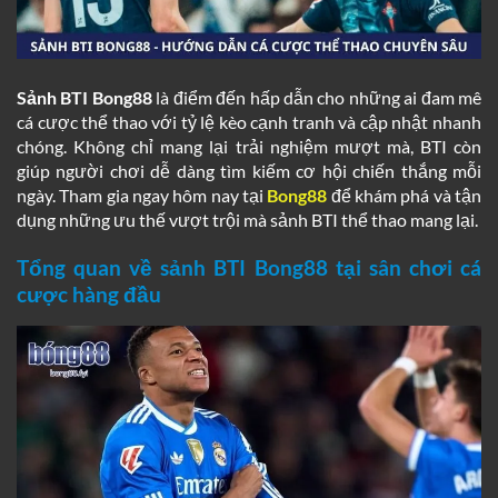
Sảnh BTI Bong88
là điểm đến hấp dẫn cho những ai đam mê
cá cược thể thao với tỷ lệ kèo cạnh tranh và cập nhật nhanh
chóng. Không chỉ mang lại trải nghiệm mượt mà, BTI còn
giúp người chơi dễ dàng tìm kiếm cơ hội chiến thắng mỗi
ngày. Tham gia ngay hôm nay tại
Bong88
để khám phá và tận
dụng những ưu thế vượt trội mà sảnh BTI thể thao mang lại.
Tổng quan về sảnh BTI Bong88 tại sân chơi cá
cược hàng đầu