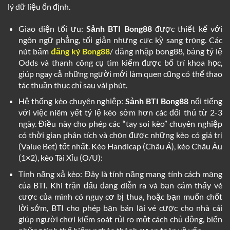
lý dữ liệu ổn định.
Giao diện tối ưu:
Sảnh BTI Bong88
được thiết kế với
ngôn ngữ phẳng, tối giản nhưng cực kỳ sang trọng. Các
nút bấm
đăng ký Bong88
/ đăng nhập bong88, bảng tỷ lệ
Odds và thanh công cụ tìm kiếm được bố trí khoa học,
giúp ngay cả những người mới làm quen cũng có thể thao
tác thuần thục chỉ sau vài phút.
Hệ thống kèo chuyên nghiệp:
Sảnh BTI Bong88
nổi tiếng
với việc niêm yết tỷ lệ kèo sớm hơn các đối thủ từ 2-3
ngày. Điều này cho phép các “tay soi kèo” chuyên nghiệp
có thời gian phân tích và chọn được những kèo có giá trị
(Value Bet) tốt nhất. Kèo Handicap (Châu Á), kèo Châu Âu
(1×2), kèo Tài Xỉu (O/U):
Tính năng xả kèo: Đây là tính năng mang tính cách mạng
của BTI. Khi trận đấu đang diễn ra và bạn cảm thấy vé
cược của mình có nguy cơ bị thua, hoặc bạn muốn chốt
lời sớm, BTI cho phép bạn bán lại vé cược cho nhà cái
giúp người chơi kiểm soát rủi ro một cách chủ động, biến