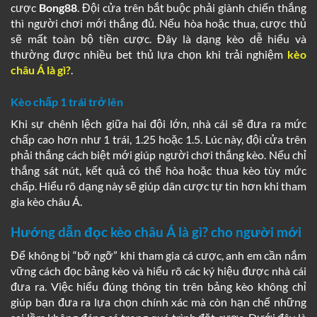
cược
Bong88
. Đội cửa trên bắt buộc phải giành chiến thắng
thì người chơi mới thắng đủ. Nếu hòa hoặc thua, cược thủ
sẽ mất toàn bộ tiền cược. Đây là dạng kèo dễ hiểu và
thường được nhiều bet thủ lựa chọn khi trải nghiệm
kèo
châu Á là gì?
.
Kèo chấp 1 trái trở lên
Khi sự chênh lệch giữa hai đội lớn, nhà cái sẽ đưa ra mức
chấp cao hơn như 1 trái, 1.25 hoặc 1.5. Lúc này, đội cửa trên
phải thắng cách biệt mới giúp người chơi thắng kèo. Nếu chỉ
thắng sát nút, kết quả có thể hòa hoặc thua kèo tùy mức
chấp. Hiểu rõ dạng này sẽ giúp dân cược tự tin hơn khi tham
gia kèo châu Á.
Hướng dẫn đọc kèo châu Á là gì? cho người mới
Để không bị “bỡ ngỡ” khi tham gia cá cược, anh em cần nắm
vững cách đọc bảng kèo và hiểu rõ các ký hiệu được nhà cái
đưa ra. Việc hiểu đúng thông tin trên bảng kèo không chỉ
giúp bạn đưa ra lựa chọn chính xác mà còn hạn chế những