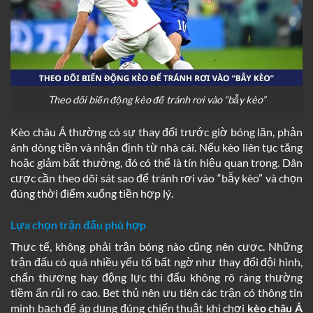
Theo dõi biến động kèo để tránh rơi vào “bẫy kèo”
Kèo châu Á thường có sự thay đổi trước giờ bóng lăn, phản
ánh dòng tiền và nhận định từ nhà cái. Nếu kèo liên tục tăng
hoặc giảm bất thường, đó có thể là tín hiệu quan trọng. Dân
cược cần theo dõi sát sao để tránh rơi vào “bẫy kèo” và chọn
đúng thời điểm xuống tiền hợp lý.
Lựa chọn trận đấu phù hợp
Thực tế, không phải trận bóng nào cũng nên cược. Những
trận đấu có quá nhiều yếu tố bất ngờ như thay đổi đội hình,
chấn thương hay động lực thi đấu không rõ ràng thường
tiềm ẩn rủi ro cao. Bet thủ nên ưu tiên các trận có thông tin
minh bạch để áp dụng đúng chiến thuật khi chơi
kèo châu Á