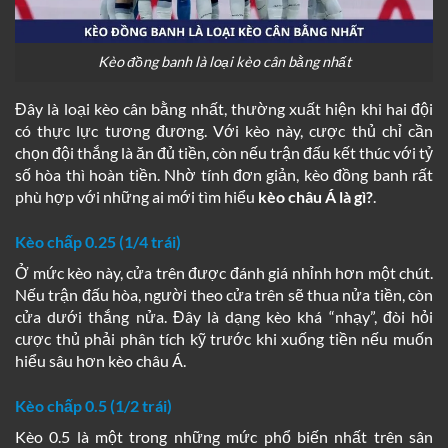
Kèo đồng banh là loại kèo cân bằng nhất
Đây là loại kèo cân bằng nhất, thường xuất hiện khi hai đội
có thực lực tương đương. Với kèo này, cược thủ chỉ cần
chọn đội thắng là ăn đủ tiền, còn nếu trận đấu kết thúc với tỷ
số hòa thì hoàn tiền. Nhờ tính đơn giản, kèo đồng banh rất
phù hợp với những ai mới tìm hiểu
kèo châu Á là gì?
.
Kèo chấp 0.25 (1/4 trái)
Ở mức kèo này, cửa trên được đánh giá nhỉnh hơn một chút.
Nếu trận đấu hòa, người theo cửa trên sẽ thua nửa tiền, còn
cửa dưới thắng nửa. Đây là dạng kèo khá “nhạy”, đòi hỏi
cược thủ phải phân tích kỹ trước khi xuống tiền nếu muốn
hiểu sâu hơn kèo châu Á.
Kèo chấp 0.5 (1/2 trái)
Kèo 0.5 là một trong những mức phổ biến nhất trên sân