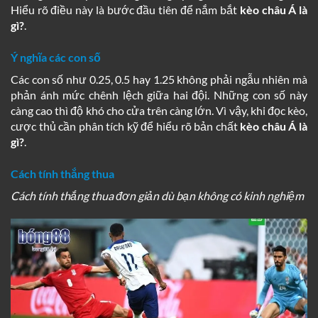
Hiểu rõ điều này là bước đầu tiên để nắm bắt
kèo châu Á là
gì?
.
Ý nghĩa các con số
Các con số như 0.25, 0.5 hay 1.25 không phải ngẫu nhiên mà
phản ánh mức chênh lệch giữa hai đội. Những con số này
càng cao thì độ khó cho cửa trên càng lớn. Vì vậy, khi đọc kèo,
cược thủ cần phân tích kỹ để hiểu rõ bản chất
kèo châu Á là
gì?
.
Cách tính thắng thua
Cách tính thắng thua đơn giản dù bạn không có kinh nghiệm