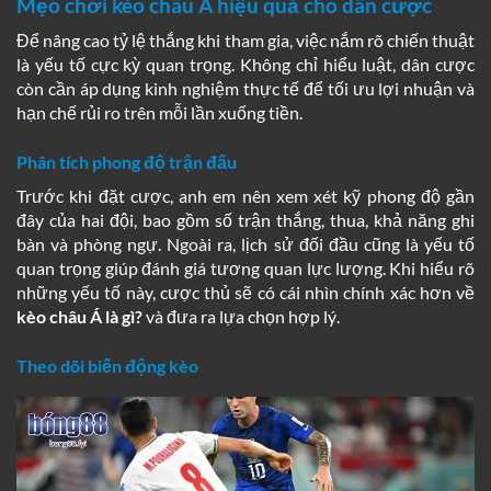
Mẹo chơi kèo châu Á hiệu quả cho dân cược
Để nâng cao tỷ lệ thắng khi tham gia, việc nắm rõ chiến thuật
là yếu tố cực kỳ quan trọng. Không chỉ hiểu luật, dân cược
còn cần áp dụng kinh nghiệm thực tế để tối ưu lợi nhuận và
hạn chế rủi ro trên mỗi lần xuống tiền.
Phân tích phong độ trận đấu
Trước khi đặt cược, anh em nên xem xét kỹ phong độ gần
đây của hai đội, bao gồm số trận thắng, thua, khả năng ghi
bàn và phòng ngự. Ngoài ra, lịch sử đối đầu cũng là yếu tố
quan trọng giúp đánh giá tương quan lực lượng. Khi hiểu rõ
những yếu tố này, cược thủ sẽ có cái nhìn chính xác hơn về
kèo châu Á là gì?
và đưa ra lựa chọn hợp lý.
Theo dõi biến động kèo