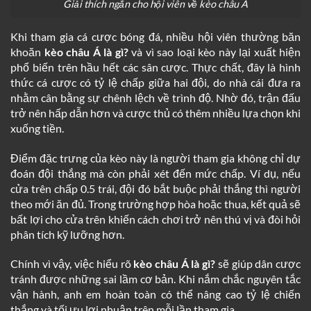
Giải thích ngắn cho hội viên về kèo châu Á
Khi tham gia cá cược bóng đá, nhiều hội viên thường băn
khoăn
kèo châu Á là gì?
và vì sao loại kèo này lại xuất hiện
phổ biến trên hầu hết các sân cược. Thực chất, đây là hình
thức cá cược có tỷ lệ chấp giữa hai đội, do nhà cái đưa ra
nhằm cân bằng sự chênh lệch về trình độ. Nhờ đó, trận đấu
trở nên hấp dẫn hơn và cược thủ có thêm nhiều lựa chọn khi
xuống tiền.
Điểm đặc trưng của kèo này là người tham gia không chỉ dự
đoán đội thắng mà còn phải xét đến mức chấp. Ví dụ, nếu
cửa trên chấp 0.5 trái, đội đó bắt buộc phải thắng thì người
theo mới ăn đủ. Trong trường hợp hòa hoặc thua, kết quả sẽ
bất lợi cho cửa trên khiến cách chơi trở nên thú vị và đòi hỏi
phân tích kỹ lưỡng hơn.
Chính vì vậy, việc hiểu rõ
kèo châu Á là gì?
sẽ giúp dân cược
tránh được những sai lầm cơ bản. Khi nắm chắc nguyên tắc
vận hành, anh em hoàn toàn có thể nâng cao tỷ lệ chiến
thắng và tối ưu lợi nhuận trên mỗi lần tham gia.