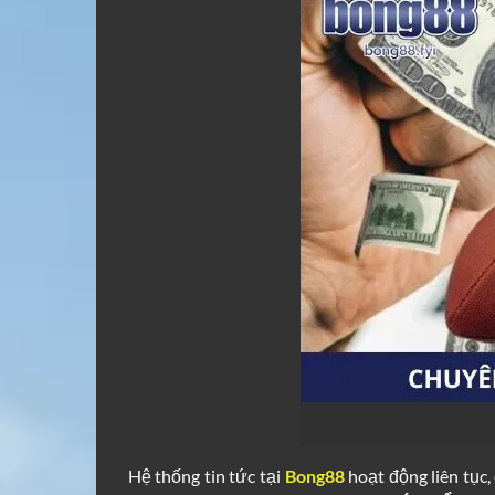
Hệ thống tin tức tại
Bong88
hoạt động liên tục