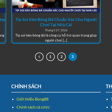
Đọc
Tip Soi Kèo Bóng Đá Chuẩn Xác Cho Người
Chơi Tại Nhà Cái
Tháng 3 27, 2026
àng
Tip soi kèo bóng đá là công cụ hỗ trợ quan trọng giúp
người chơi [...]
1
2
3
CHÍNH SÁCH
TH
Giới thiệu Bong88
Chính sách cá cược