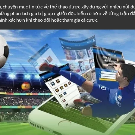
, chuyên mục tin tức về thể thao được xây dựng với nhiều nội d
ững phân tích giá trị giúp người đọc hiểu rõ hơn về từng trận đ
hính xác hơn khi theo dõi hoặc tham gia cá cược.