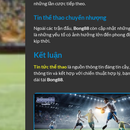
những lần cược tiếp theo.
Tin thể thao chuyển nhượng
Ngoài các trận đấu,
Bong88
còn cập nhật nhữn
là những yếu tố có ảnh hưởng lớn đến phong độ 
kịp thời.
Kết luận
Tin tức thể thao
là nguồn thông tin đáng tin cậy
thông tin và kết hợp với chiến thuật hợp lý, b
dài tại
Bong88
.