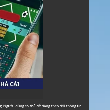
. Người dùng có thể dễ dàng theo dõi thông tin