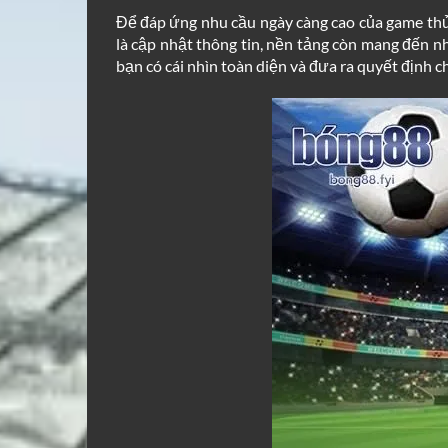
Để đáp ứng nhu cầu ngày càng cao của game thủ
là cập nhật thông tin, nền tảng còn mang đến nh
bạn có cái nhìn toàn diện và đưa ra quyết định c