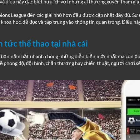
và điều này đặc biệt hữu ích với những ai thường xuyên tham gia 
ons League đến các giải nhỏ hơn đều được cập nhật đầy đủ. Sự đa
ày khoa học, dễ đọc và tập trung vào thông tin quan trọng. Điều 
n tức thể thao tại nhà cái
úp bạn nắm bắt nhanh chóng những diễn biến mới nhất mà còn đón
về phong độ, đội hình, chấn thương hay chiến thuật, người chơi s