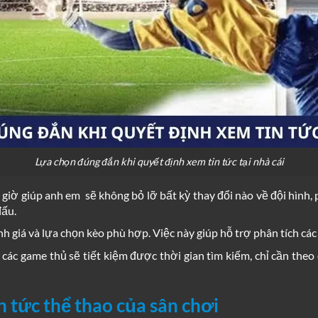
Lựa chọn đúng đắn khi quyết định xem tin tức tại nhà cái
 giờ giúp anh em sẽ không bỏ lỡ bất kỳ thay đổi nào về đội hình,
đấu.
nh giá và lựa chọn kèo phù hợp. Việc này giúp hỗ trợ phân tích các
các game thủ sẽ tiết kiệm được thời gian tìm kiếm, chỉ cần theo 
n tức thể thao của sân chơi