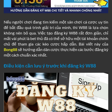
Nếu người chơi đang tìm kiếm một sân chơi cá cược uy tín
để bắt đầu quá trình giải trí của mình, thì W88 là lựa chọn
không nên bỏ qua. Việc tạo đăng ký W88 rất đơn giản, chỉ
mất vài phút là bet thủ đã có thể sở hữu một tài khoản chính
chủ để tham gia các kèo cược hấp dẫn. Bài viết này của
Bong88
sẽ hướng dẫn dân cược thực hiện các bước đăng ký
một cách chuẩn xác nhất.
Điều kiện cần lưu ý trước khi đăng ký W88