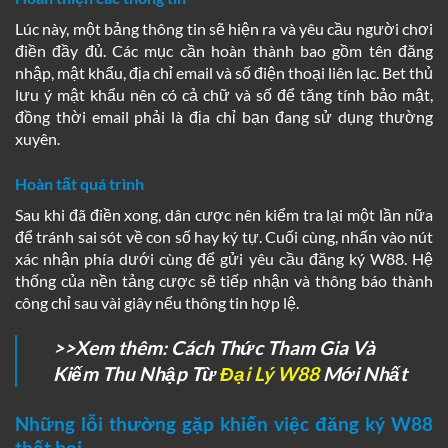
Lúc này, một bảng thông tin sẽ hiện ra và yêu cầu người chơi
điền đầy đủ. Các mục cần hoàn thành bao gồm tên đăng
nhập, mật khẩu, địa chỉ email và số điện thoại liên lạc. Bet thủ
lưu ý mật khẩu nên có cả chữ và số để tăng tính bảo mật,
đồng thời email phải là địa chỉ bạn đang sử dụng thường
xuyên.
Hoàn tất quá trình
Sau khi đã điền xong, dân cược nên kiểm tra lại một lần nữa
để tránh sai sót về con số hay ký tự. Cuối cùng, nhấn vào nút
xác nhận phía dưới cùng để gửi yêu cầu đăng ký W88. Hệ
thống của nền tảng cược sẽ tiếp nhận và thông báo thành
công chỉ sau vài giây nếu thông tin hợp lệ.
>>Xem thêm: Cách Thức Tham Gia Và
Kiếm Thu Nhập Từ
Đại Lý W88
Mới Nhất
Những lỗi thường gặp khiến việc đăng ký W88
thất bại