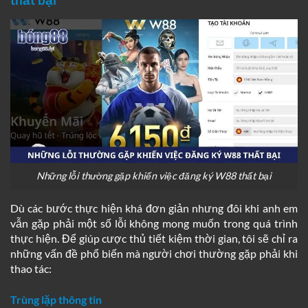
Những lỗi thường gặp khiến việc đăng ký W88 thất bại
Dù các bước thực hiện khá đơn giản nhưng đôi khi anh em
vẫn gặp phải một số lỗi không mong muốn trong quá trình
thực hiện. Để giúp cược thủ tiết kiệm thời gian, tôi sẽ chỉ ra
những vấn đề phổ biến mà người chơi thường gặp phải khi
thao tác:
Trùng lặp thông tin