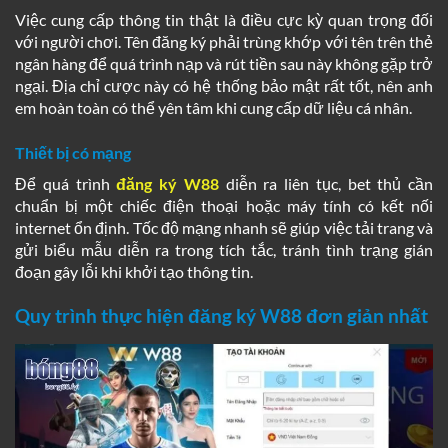
Việc cung cấp thông tin thật là điều cực kỳ quan trọng đối
với người chơi. Tên đăng ký phải trùng khớp với tên trên thẻ
ngân hàng để quá trình nạp và rút tiền sau này không gặp trở
ngại. Địa chỉ cược này có hệ thống bảo mật rất tốt, nên anh
em hoàn toàn có thể yên tâm khi cung cấp dữ liệu cá nhân.
Thiết bị có mạng
Để quá trình
đăng ký W88
diễn ra liên tục, bet thủ cần
chuẩn bị một chiếc điện thoại hoặc máy tính có kết nối
internet ổn định. Tốc độ mạng nhanh sẽ giúp việc tải trang và
gửi biểu mẫu diễn ra trong tích tắc, tránh tình trạng gián
đoạn gây lỗi khi khởi tạo thông tin.
Quy trình thực hiện đăng ký W88 đơn giản nhất