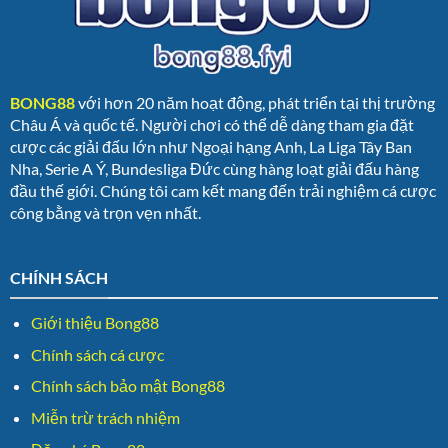
BONG88
với hơn 20 năm hoạt động, phát triển tại thị trường
Châu Á và quốc tế. Người chơi có thể dễ dàng tham gia đặt
cược các giải đấu lớn như Ngoại hạng Anh, La Liga Tây Ban
Nha, Serie A Ý, Bundesliga Đức cùng hàng loạt giải đấu hàng
đầu thế giới. Chúng tôi cam kết mang đến trải nghiệm cá cược
công bằng và trọn vẹn nhất.
CHÍNH SÁCH
Giới thiệu Bong88
Chính sách cá cược
Chính sách bảo mật Bong88
Miễn trừ trách nhiệm