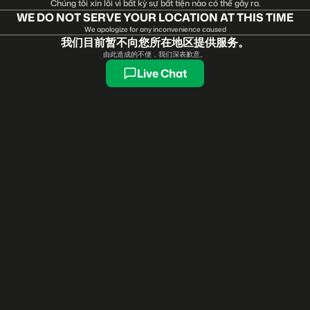
Chúng tôi xin lỗi vì bất kỳ sự bất tiện nào có thể gây ra.
WE DO NOT SERVE YOUR LOCATION AT THIS TIME
We apologize for any inconvenience caused
我们目前暂不向您所在地区提供服务。
由此造成的不便，我们深表歉意。
Live Chat